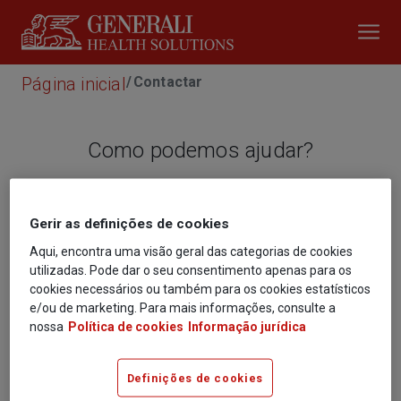
Página inicial
Contactar
Como podemos ajudar?
Entre em contacto connosco.
Pode enviar opiniões, críticas, sugestões ou 
Gerir as definições de cookies
perguntas de forma rápida e simples através 
Aqui, encontra uma visão geral das categorias de cookies
utilizadas. Pode dar o seu consentimento apenas para os
deste formulário.
cookies necessários ou também para os cookies estatísticos
e/ou de marketing. Para mais informações, consulte a
Nome Próprio
nossa
Política de cookies
Informação jurídica
Definições de cookies
Apelido