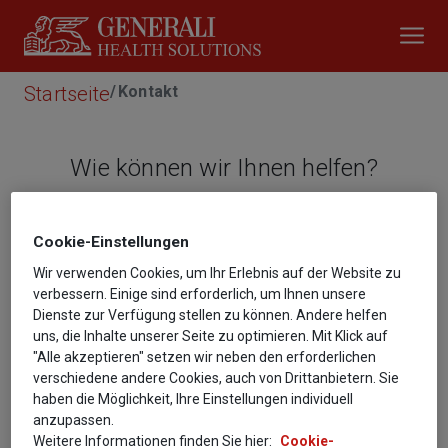
Startseite
Kontakt
Wie können wir Ihnen helfen?
Nehmen Sie Kontakt mit uns auf.
Cookie-­Einstellungen
Feedback, Kritik, Anregungen oder Rückfragen 
Wir verwenden Cookies, um Ihr Erlebnis auf der Website zu
verbessern. Einige sind erforderlich, um Ihnen unsere
können Sie uns schnell und unkompliziert mit 
Dienste zur Verfügung stellen zu können. Andere helfen
diesem Formular übermitteln.
uns, die Inhalte unserer Seite zu optimieren. Mit Klick auf
"Alle akzeptieren" setzen wir neben den erforderlichen
verschiedene andere Cookies, auch von Drittanbietern. Sie
Vorname
haben die Möglichkeit, Ihre Einstellungen individuell
anzupassen.
Weitere Informationen finden Sie hier:
Cookie-