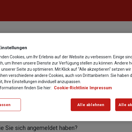
Fragen und Antworten
Einstellungen
den Cookies, um Ihr Erlebnis auf der Website zu verbessern. Einige sin
ich, um Ihnen unsere Dienste zur Verfügung stellen zu können. Andere h
e unserer Seite zu optimieren. Mit Klick auf "Alle akzeptieren" setzen wi
chen verschiedene andere Cookies, auch von Drittanbietern. Sie haben d
t, Ihre Einstellungen individuell anzupassen.
formationen finden Sie hier:
Cookie-Richtlinie
Impressum
Code?
assen
Alle ablehnen
Alle a
ie Sie sich angemeldet haben?