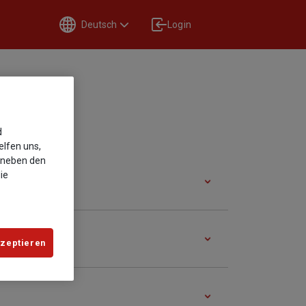
Deutsch
Login
d
elfen uns,
r neben den
ie
kzeptieren