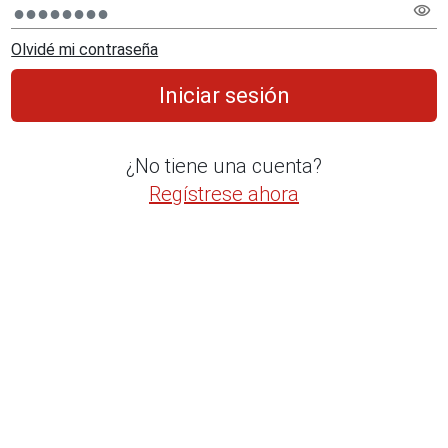
visibility
Olvidé mi contraseña
Iniciar sesión
¿No tiene una cuenta?
Regístrese ahora